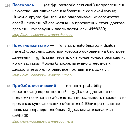
Пастораль
— (от фр. pastorale сельский) направление в
116
искусстве, идиллическое изображение сельской жизни;
Никакие другие фантазии не очаровывали человечество
своей неизменной свежестью на протяжении столь долгого
времени, как зовущий вдаль пастушеский&#8230; …
Мир Лема - словарь и путеводитель
Престидижитатор
— (от лат. presto быстро и digitus
117
палец) фокусник, действия которого основаны на быстроте
движений: ஐ Правда, этот трюк в конце концов разгадали,
но он заставил Форум благожелательно отнестись к
дерзости землян, готовых все поставить на одну …
Мир Лема - словарь и путеводитель
Пробабилистический
— (от англ. probability
118
вероятность) вероятностный: ஐ Далее, для меня не
подлежит сомнению абсолютная нереальность гномов, в то
время как существование обитателей Юпитера я считаю
лишь малоправдоподобным. Здесь мы сталкиваемся
с&#8230; …
Мир Лема - словарь и путеводитель