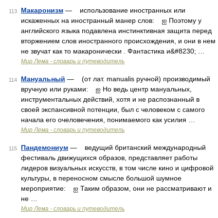
Макаронизм
— использование иностранных или
113
искаженных на иностранный манер слов: ஐ Поэтому у
английского языка подавлена инстинктивная защита перед
вторжением слов иностранного происхождения, и они в нем
не звучат как то макаронически . Фантастика и&#8230; …
Мир Лема - словарь и путеводитель
Мануальный
— (от лат. manualis ручной) производимый
114
вручную или руками: ஐ Но ведь центр мануальных,
инструментальных действий, хотя и не распознанный в
своей экспансивной потенции, был с человеком с самого
начала его очеловечения, понимаемого как усилия …
Мир Лема - словарь и путеводитель
Пандемониум
— ведущий британский международный
115
фестиваль движущихся образов, представляет работы
лидеров визуальных искусств, в том числе кино и цифровой
культуры, в переносном смысле большой шумное
мероприятие: ஐ Таким образом, они не рассматривают и
не …
Мир Лема - словарь и путеводитель