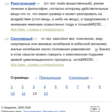
Реистический
— (от лат. realis вещественный); реизм
119
течение в философии, согласно которому действительные
вещи это то, что имеет размер и может реагировать на
воздействия (стол вещь, а небо не вещь), и предложение с
мнимыми именами осмысленно тогда и только&#8230; …
Мир Лема - словарь и путеводитель
Секулярный
— от лат. saeculum век, поколение, мир;
120
секулярные или вековые колебания в небесной механике,
малые колебания около положения равновесия: ஐ Значит,
в этом смысле можно говорить о комплексном подъеме
кривой цивилизационного прогресса, хотя&#8230; …
Мир Лема - словарь и путеводитель
Страницы
←
Предыдущая
Следующая
→
1
2
3
4
5
6
7
8
9
10
11
12
13
© Академик, 2000-2026
18+
Обратная связь:
Техподдержка
,
Реклама на сайте