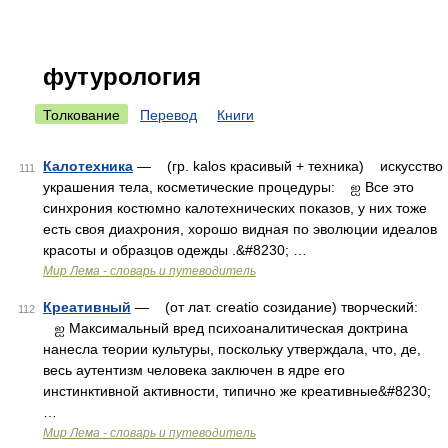
футурология
Толкование
Перевод
Книги
Калотехника
— (гр. kalоs красивый + техника) искусство
111
украшения тела, косметические процедуры: ஐ Все это
синхрония костюмно калотехнических показов, у них тоже
есть своя диахрония, хорошо видная по эволюции идеалов
красоты и образцов одежды .&#8230; …
Мир Лема - словарь и путеводитель
Креативный
— (от лат. creatio созидание) творческий:
112
ஐ Максимальный вред психоаналитическая доктрина
нанесла теории культуры, поскольку утверждала, что, де,
весь аутентизм человека заключен в ядре его
инстинктивной активности, типично же креативные&#8230;
…
Мир Лема - словарь и путеводитель